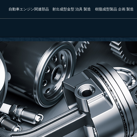
自動車エンジン関連部品
射出成型金型 治具 製造
樹脂成型製品 企画 製造