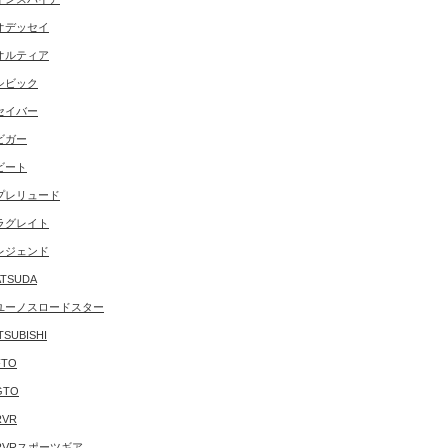
オデッセイ
オルティア
シビック
セイバー
ビガー
ビート
プレリュード
ラグレイト
レジェンド
TSUDA
ユーノスロードスター
TSUBISHI
FTO
GTO
RVR
RVRスポーツギア