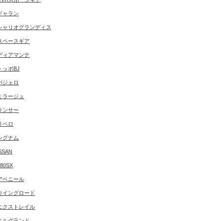
ギャラン
シャリオグランディス
スペースギア
ディアマンテ
トッポBJ
パジェロ
ミラージュ
ランサー
リベロ
レグナム
SSAN
180SX
アベニール
ウイングロード
エクストレイル
エルグランド