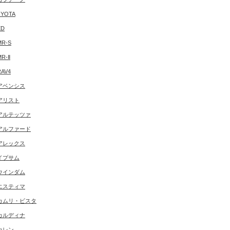
YOTA
ED
MR-S
MR-Ⅱ
RAV4
アベンシス
アリスト
アルテッツァ
アルファード
アレックス
イプサム
ウインダム
エスティマ
カムリ・ビスタ
カルディナ
カレン