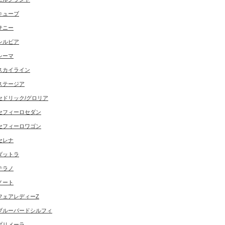
キューブ
サニー
シルビア
シーマ
スカイライン
ステージア
セドリック/グロリア
セフィーロセダン
セフィーロワゴン
セレナ
ダットラ
テラノ
ノート
フェアレディーZ
ブルーバードシルフィ
プリメーラ