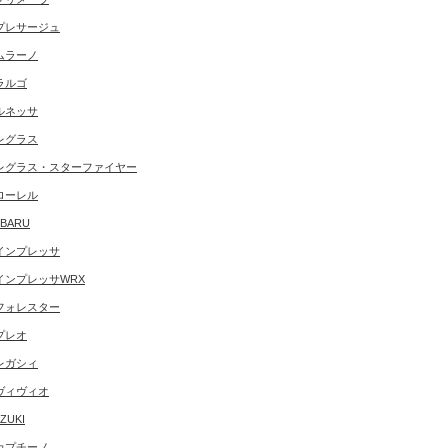
プレサージュ
ムラーノ
ラルゴ
ルネッサ
レグラス
レグラス・スターファイヤー
ローレル
BARU
インプレッサ
インプレッサWRX
フォレスター
プレオ
レガシィ
ヴィヴィオ
ZUKI
カプチーノ