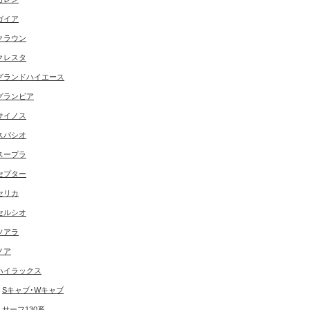
ガイア
クラウン
クレスタ
グランドハイエース
グランビア
サイノス
スパシオ
スープラ
セプター
セリカ
セルシオ
ソアラ
ノア
ハイラックス
Sキャブ･Wキャブ
サーフ130系