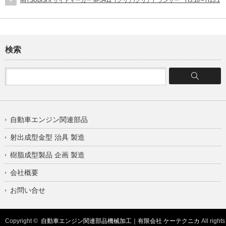
MITSUBISHI サイドマーカー M-3411（クリア/クリア）ランサー H3.10～H15.1
検索
自動車エンジン関連部品
射出成型金型 治具 製造
樹脂成型製品 企画 製造
会社概要
お問い合せ
Copyright ©
自動車エンジン関連部品機械加工｜有限会社 ケーテクニカ
All rights