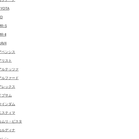
YOTA
ED
MR-S
MR-Ⅱ
RAV4
アベンシス
アリスト
アルテッツァ
アルファード
アレックス
イプサム
ウインダム
エスティマ
カムリ・ビスタ
カルディナ
カレン