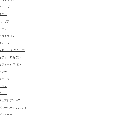
キューブ
サニー
シルビア
シーマ
スカイライン
ステージア
セドリック/グロリア
セフィーロセダン
セフィーロワゴン
セレナ
ダットラ
テラノ
ノート
フェアレディーZ
ブルーバードシルフィ
プリメーラ