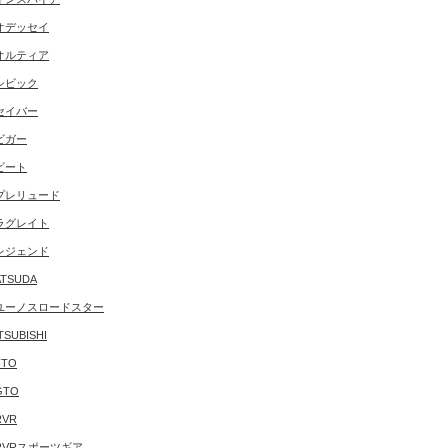
オデッセイ
オルティア
シビック
セイバー
ビガー
ビート
プレリュード
ラグレイト
レジェンド
TSUDA
ユーノスロードスター
TSUBISHI
FTO
GTO
RVR
RVRスポーツギア