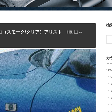
検
421（スモーク/クリア）アリスト H9.11～
カ
H