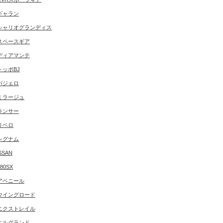
ギャラン
シャリオグランディス
スペースギア
ディアマンテ
トッポBJ
パジェロ
ミラージュ
ランサー
リベロ
レグナム
SSAN
180SX
アベニール
ウイングロード
エクストレイル
エルグランド