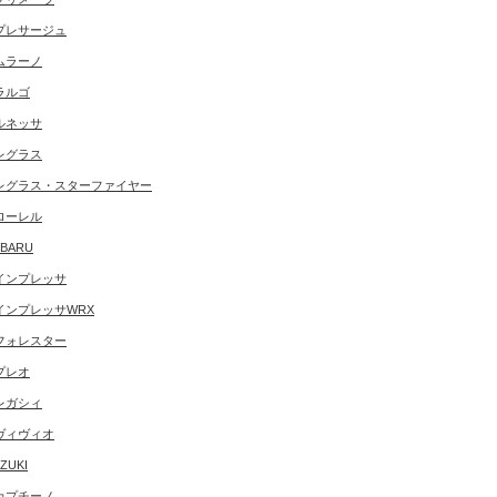
プレサージュ
ムラーノ
ラルゴ
ルネッサ
レグラス
レグラス・スターファイヤー
ローレル
BARU
インプレッサ
インプレッサWRX
フォレスター
プレオ
レガシィ
ヴィヴィオ
ZUKI
カプチーノ