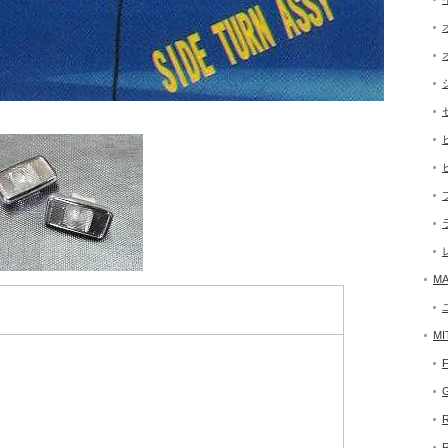
MA
MI