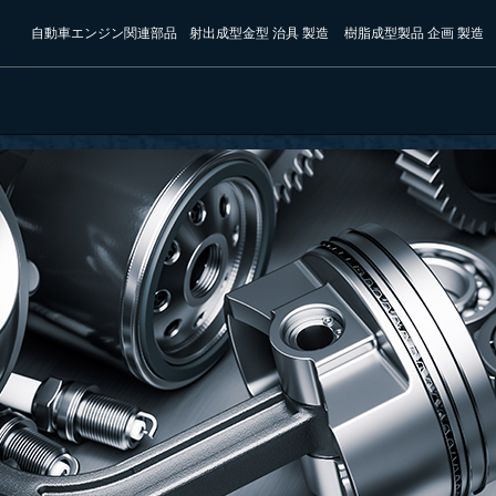
自動車エンジン関連部品
射出成型金型 治具 製造
樹脂成型製品 企画 製造