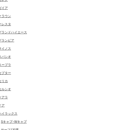
ガイア
クラウン
クレスタ
グランドハイエース
グランビア
サイノス
スパシオ
スープラ
セプター
セリカ
セルシオ
ソアラ
ノア
ハイラックス
Sキャブ･Wキャブ
サーフ130系