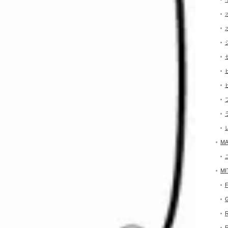
MA
MI