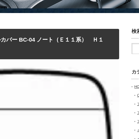
検
ルカバー BC-04 ノート（Ｅ１１系） Ｈ１
カ
H