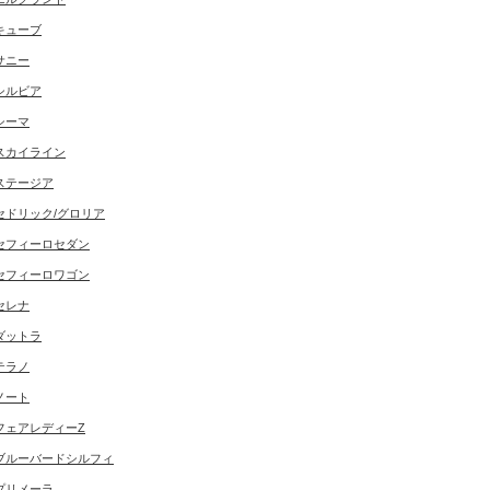
キューブ
サニー
シルビア
シーマ
スカイライン
ステージア
セドリック/グロリア
セフィーロセダン
セフィーロワゴン
セレナ
ダットラ
テラノ
ノート
フェアレディーZ
ブルーバードシルフィ
プリメーラ