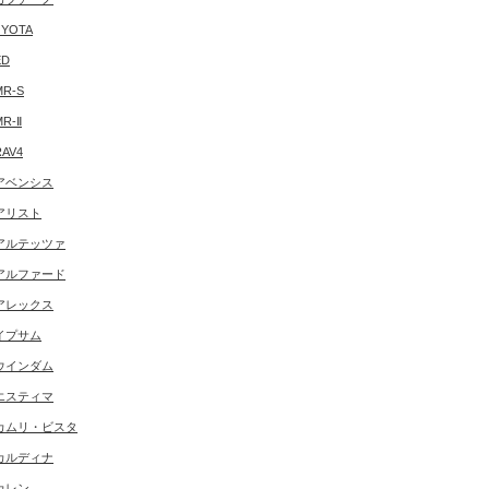
YOTA
ED
MR-S
MR-Ⅱ
RAV4
アベンシス
アリスト
アルテッツァ
アルファード
アレックス
イプサム
ウインダム
エスティマ
カムリ・ビスタ
カルディナ
カレン