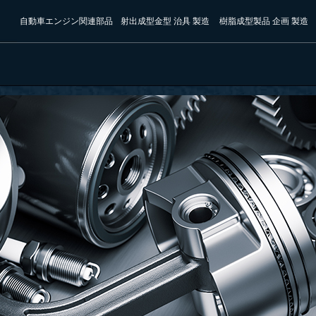
自動車エンジン関連部品
射出成型金型 治具 製造
樹脂成型製品 企画 製造