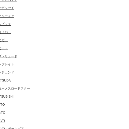
オデッセイ
オルティア
シビック
セイバー
ビガー
ビート
プレリュード
ラグレイト
レジェンド
TSUDA
ユーノスロードスター
TSUBISHI
FTO
GTO
RVR
RVRスポーツギア