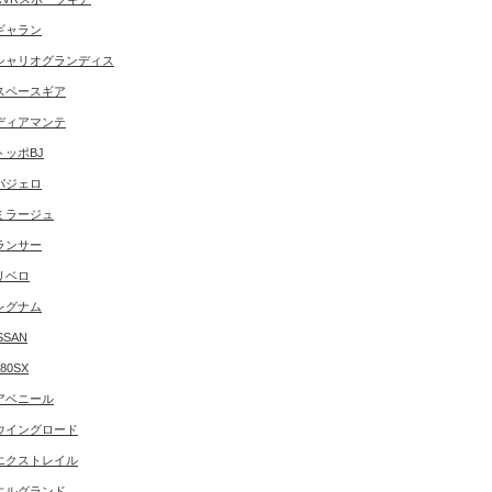
ギャラン
シャリオグランディス
スペースギア
ディアマンテ
トッポBJ
パジェロ
ミラージュ
ランサー
リベロ
レグナム
SSAN
180SX
アベニール
ウイングロード
エクストレイル
エルグランド