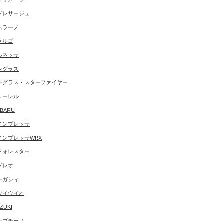
プレサージュ
ムラーノ
ラルゴ
ルネッサ
レグラス
レグラス・スターファイヤー
ローレル
BARU
インプレッサ
インプレッサWRX
フォレスター
プレオ
レガシィ
ヴィヴィオ
ZUKI
カプチーノ