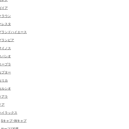
ガイア
クラウン
クレスタ
グランドハイエース
グランビア
サイノス
スパシオ
スープラ
セプター
セリカ
セルシオ
ソアラ
ノア
ハイラックス
Sキャブ･Wキャブ
サーフ130系