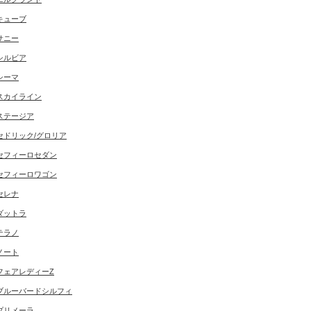
キューブ
サニー
シルビア
シーマ
スカイライン
ステージア
セドリック/グロリア
セフィーロセダン
セフィーロワゴン
セレナ
ダットラ
テラノ
ノート
フェアレディーZ
ブルーバードシルフィ
プリメーラ