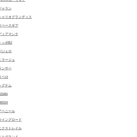
ギャラン
シャリオグランディス
スペースギア
ディアマンテ
トッポBJ
パジェロ
ミラージュ
ランサー
リベロ
レグナム
SSAN
180SX
アベニール
ウイングロード
エクストレイル
エルグランド