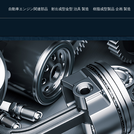
自動車エンジン関連部品
射出成型金型 治具 製造
樹脂成型製品 企画 製造