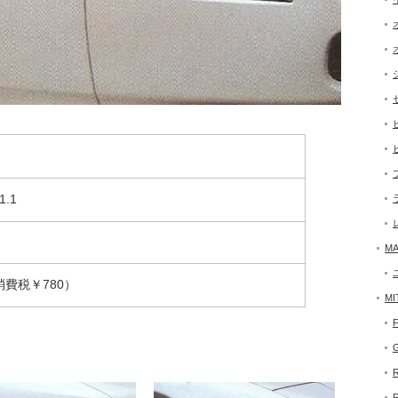
.1
MA
消費税￥780）
MI