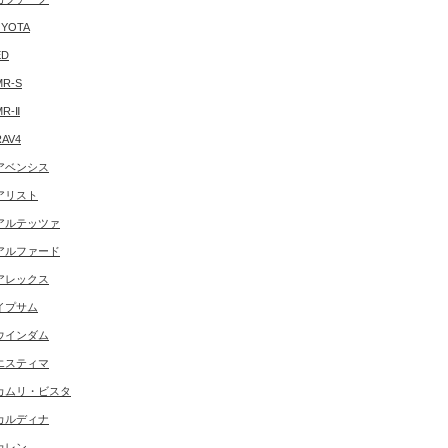
YOTA
ED
MR-S
MR-Ⅱ
RAV4
アベンシス
アリスト
アルテッツァ
アルファード
アレックス
イプサム
ウインダム
エスティマ
カムリ・ビスタ
カルディナ
カレン