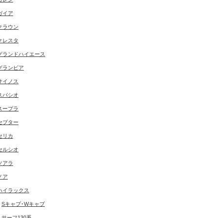
ガイア
クラウン
クレスタ
グランドハイエース
グランビア
サイノス
スパシオ
スープラ
セプター
セリカ
セルシオ
ソアラ
ノア
ハイラックス
Sキャブ･Wキャブ
サーフ130系