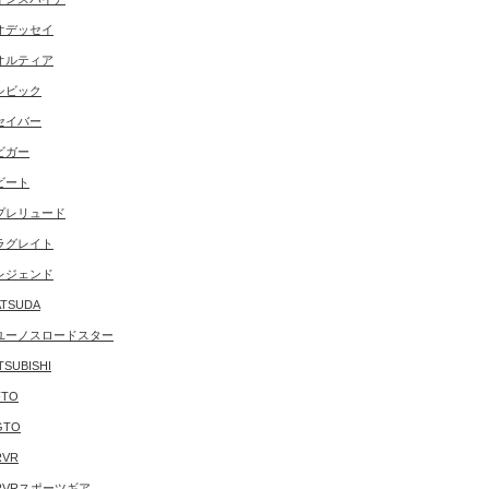
オデッセイ
オルティア
シビック
セイバー
ビガー
ビート
プレリュード
ラグレイト
レジェンド
TSUDA
ユーノスロードスター
TSUBISHI
FTO
GTO
RVR
RVRスポーツギア