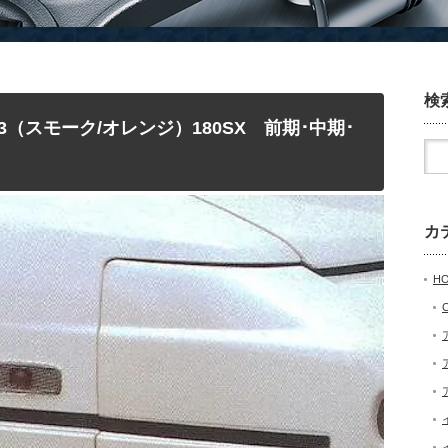
検
523（スモーク/オレンジ）180SX 前期･中期･
カ
H