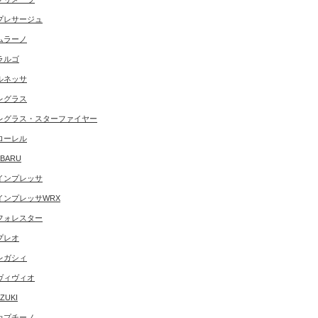
プレサージュ
ムラーノ
ラルゴ
ルネッサ
レグラス
レグラス・スターファイヤー
ローレル
BARU
インプレッサ
インプレッサWRX
フォレスター
プレオ
レガシィ
ヴィヴィオ
ZUKI
カプチーノ