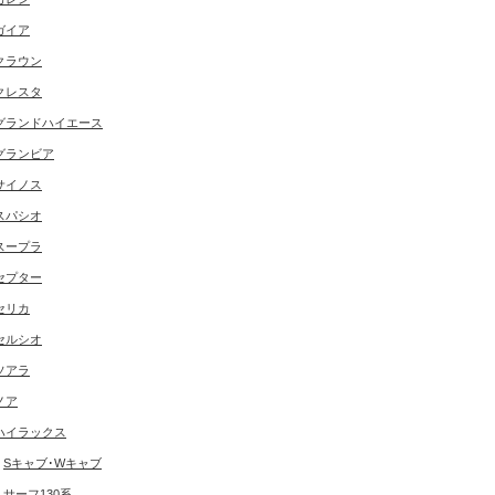
ガイア
クラウン
クレスタ
グランドハイエース
グランビア
サイノス
スパシオ
スープラ
セプター
セリカ
セルシオ
ソアラ
ノア
ハイラックス
Sキャブ･Wキャブ
サーフ130系