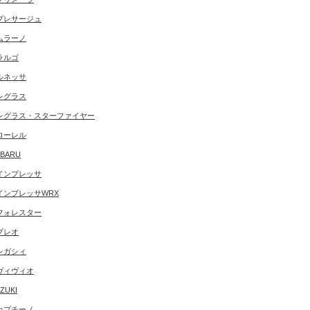
プレサージュ
ムラーノ
ラルゴ
ルネッサ
レグラス
レグラス・スターファイヤー
ローレル
BARU
インプレッサ
インプレッサWRX
フォレスター
プレオ
レガシィ
ヴィヴィオ
ZUKI
カプチーノ