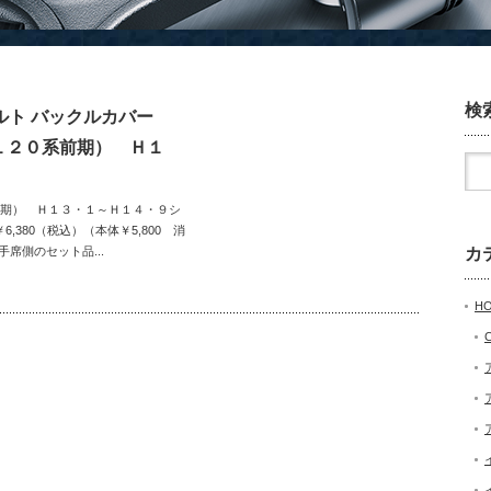
検
ベルト バックルカバー
（１２０系前期） Ｈ１
９
系前期） Ｈ１３・１～Ｈ１４・９シ
,380（税込）（本体￥5,800 消
手席側のセット品...
カ
H