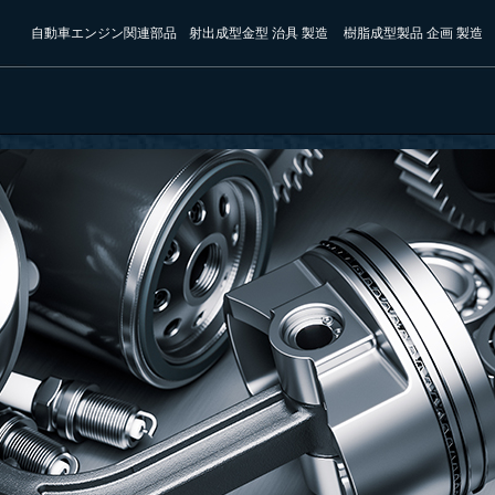
自動車エンジン関連部品
射出成型金型 治具 製造
樹脂成型製品 企画 製造