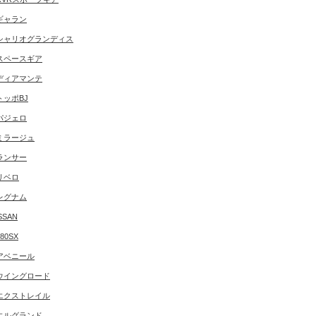
ギャラン
シャリオグランディス
スペースギア
ディアマンテ
トッポBJ
パジェロ
ミラージュ
ランサー
リベロ
レグナム
SSAN
180SX
アベニール
ウイングロード
エクストレイル
エルグランド