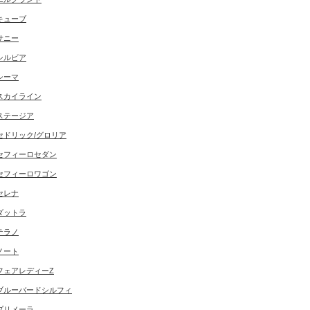
キューブ
サニー
シルビア
シーマ
スカイライン
ステージア
セドリック/グロリア
セフィーロセダン
セフィーロワゴン
セレナ
ダットラ
テラノ
ノート
フェアレディーZ
ブルーバードシルフィ
プリメーラ