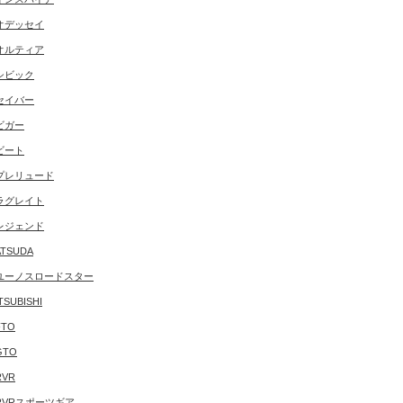
オデッセイ
オルティア
シビック
セイバー
ビガー
ビート
プレリュード
ラグレイト
レジェンド
TSUDA
ユーノスロードスター
TSUBISHI
FTO
GTO
RVR
RVRスポーツギア