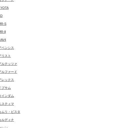
YOTA
ED
MR-S
MR-Ⅱ
RAV4
アベンシス
アリスト
アルテッツァ
アルファード
アレックス
イプサム
ウインダム
エスティマ
カムリ・ビスタ
カルディナ
カレン