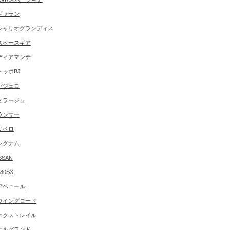
ギャラン
シャリオグランディス
スペースギア
ディアマンテ
トッポBJ
パジェロ
ミラージュ
ランサー
リベロ
レグナム
SSAN
180SX
アベニール
ウイングロード
エクストレイル
エルグランド