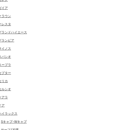
ガイア
クラウン
クレスタ
グランドハイエース
グランビア
サイノス
スパシオ
スープラ
セプター
セリカ
セルシオ
ソアラ
ノア
ハイラックス
Sキャブ･Wキャブ
サーフ130系