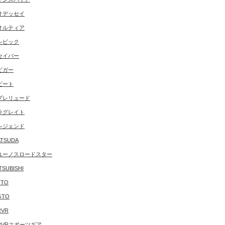
オデッセイ
オルティア
シビック
セイバー
ビガー
ビート
プレリュード
ラグレイト
レジェンド
TSUDA
ユーノスロードスター
TSUBISHI
FTO
GTO
RVR
RVRスポーツギア