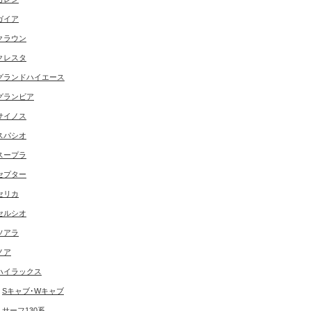
ガイア
クラウン
クレスタ
グランドハイエース
グランビア
サイノス
スパシオ
スープラ
セプター
セリカ
セルシオ
ソアラ
ノア
ハイラックス
Sキャブ･Wキャブ
サーフ130系