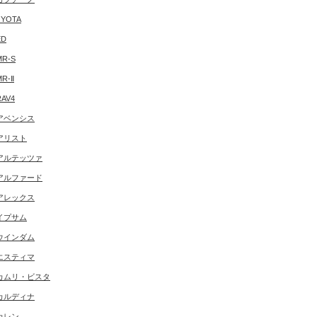
YOTA
ED
MR-S
MR-Ⅱ
RAV4
アベンシス
アリスト
アルテッツァ
アルファード
アレックス
イプサム
ウインダム
エスティマ
カムリ・ビスタ
カルディナ
カレン