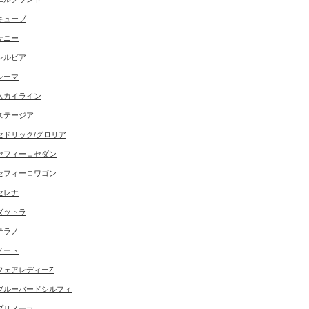
キューブ
サニー
シルビア
シーマ
スカイライン
ステージア
セドリック/グロリア
セフィーロセダン
セフィーロワゴン
セレナ
ダットラ
テラノ
ノート
フェアレディーZ
ブルーバードシルフィ
プリメーラ