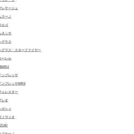
プレサージュ
ムラーノ
ラルゴ
ルネッサ
レグラス
レグラス・スターファイヤー
ローレル
BARU
インプレッサ
インプレッサWRX
フォレスター
プレオ
レガシィ
ヴィヴィオ
ZUKI
カプチーノ