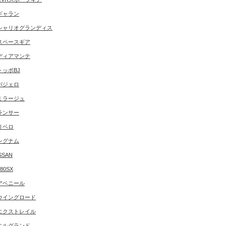
ギャラン
シャリオグランディス
スペースギア
ディアマンテ
トッポBJ
パジェロ
ミラージュ
ランサー
リベロ
レグナム
SSAN
180SX
アベニール
ウイングロード
エクストレイル
エルグランド