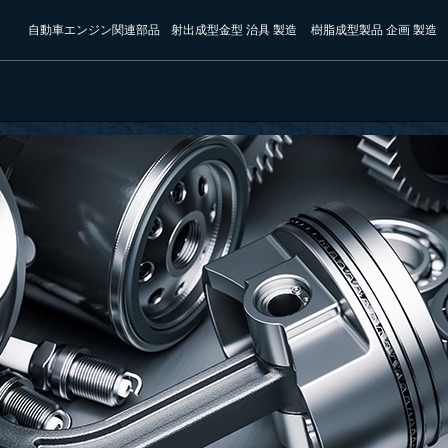
自動車エンジン関連部品
射出成型金型 治具 製造
樹脂成型製品 企画 製造