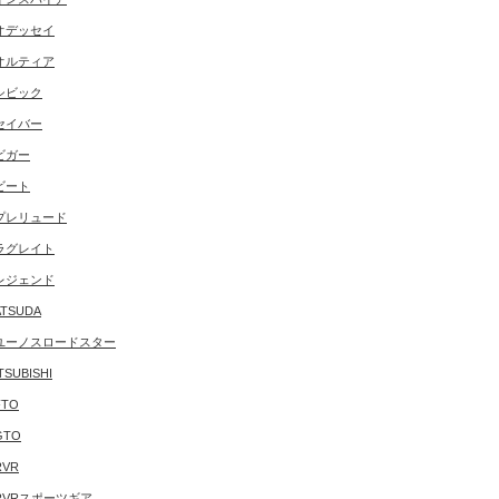
オデッセイ
オルティア
シビック
セイバー
ビガー
ビート
プレリュード
ラグレイト
レジェンド
TSUDA
ユーノスロードスター
TSUBISHI
FTO
GTO
RVR
RVRスポーツギア