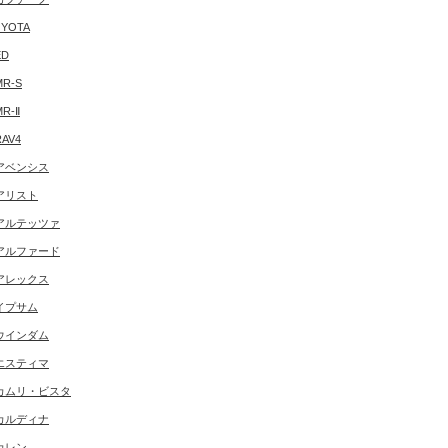
YOTA
ED
MR-S
MR-Ⅱ
RAV4
アベンシス
アリスト
アルテッツァ
アルファード
アレックス
イプサム
ウインダム
エスティマ
カムリ・ビスタ
カルディナ
カレン