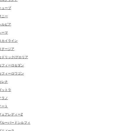
キューブ
サニー
シルビア
シーマ
スカイライン
ステージア
セドリック/グロリア
セフィーロセダン
セフィーロワゴン
セレナ
ダットラ
テラノ
ノート
フェアレディーZ
ブルーバードシルフィ
プリメーラ