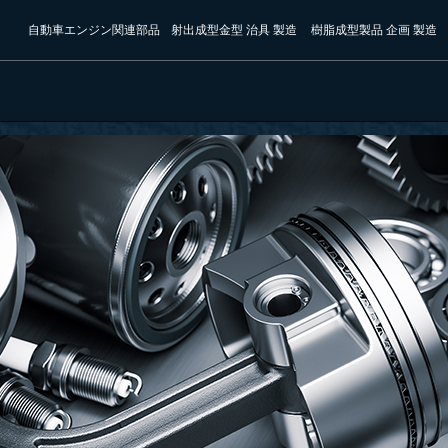
自動車エンジン関連部品
射出成型金型 治具 製造
樹脂成型製品 企画 製造