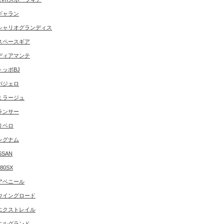
ギャラン
シャリオグランディス
スペースギア
ディアマンテ
トッポBJ
パジェロ
ミラージュ
ランサー
リベロ
レグナム
SSAN
180SX
アベニール
ウイングロード
エクストレイル
エルグランド