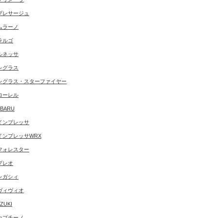
プレサージュ
ムラーノ
ラルゴ
ルネッサ
レグラス
レグラス・スターファイヤー
ローレル
BARU
インプレッサ
インプレッサWRX
フォレスター
プレオ
レガシィ
ヴィヴィオ
ZUKI
カプチーノ