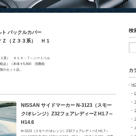
検
ベルト バックルカバー
ディＺ（Ｚ３３系） Ｈ１
Ｚ３３系） Ｈ１４・７～シートベル
（税込）（本体￥5,800 消費税
のセット品...
カ
H
NISSAN サイドマーカー N-3123（スモー
ク/オレンジ）Z32フェアレディーZ H1.7～
H14.6
N-3123（スモーク/オレンジ）Z32フェアレディーZ H1.7～