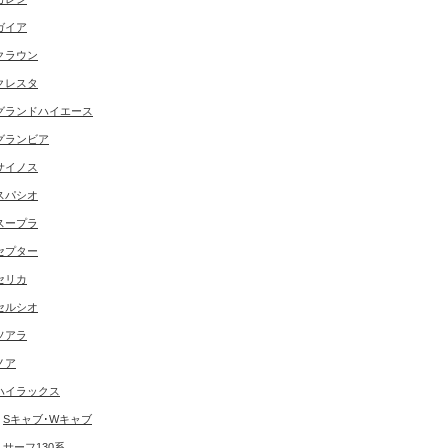
ガイア
クラウン
クレスタ
グランドハイエース
グランビア
サイノス
スパシオ
スープラ
セプター
セリカ
セルシオ
ソアラ
ノア
ハイラックス
Sキャブ･Wキャブ
サーフ130系