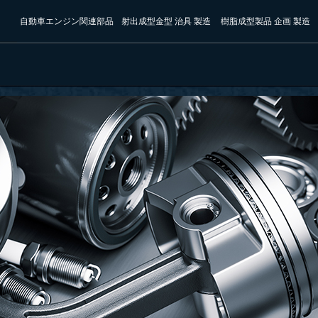
自動車エンジン関連部品
射出成型金型 治具 製造
樹脂成型製品 企画 製造