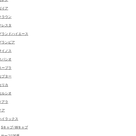
ガイア
クラウン
クレスタ
グランドハイエース
グランビア
サイノス
スパシオ
スープラ
セプター
セリカ
セルシオ
ソアラ
ノア
ハイラックス
Sキャブ･Wキャブ
サーフ130系