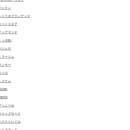
ギャラン
シャリオグランディス
スペースギア
ディアマンテ
トッポBJ
パジェロ
ミラージュ
ランサー
リベロ
レグナム
SSAN
180SX
アベニール
ウイングロード
エクストレイル
エルグランド