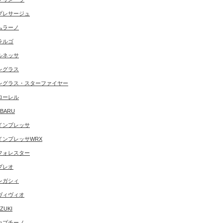
プレサージュ
ムラーノ
ラルゴ
ルネッサ
レグラス
レグラス・スターファイヤー
ローレル
BARU
インプレッサ
インプレッサWRX
フォレスター
プレオ
レガシィ
ヴィヴィオ
ZUKI
カプチーノ