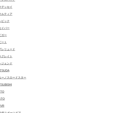
オデッセイ
オルティア
シビック
セイバー
ビガー
ビート
プレリュード
ラグレイト
レジェンド
TSUDA
ユーノスロードスター
TSUBISHI
FTO
GTO
RVR
RVRスポーツギア