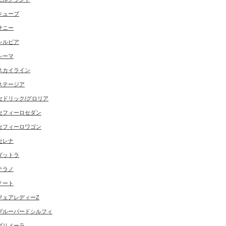
キューブ
サニー
シルビア
シーマ
スカイライン
ステージア
セドリック/グロリア
セフィーロセダン
セフィーロワゴン
セレナ
ダットラ
テラノ
ノート
フェアレディーZ
ブルーバードシルフィ
プリメーラ