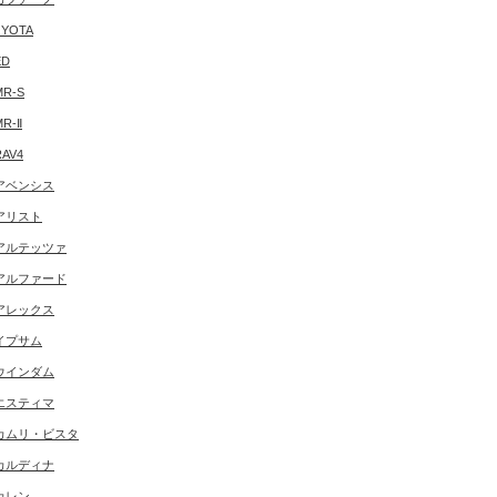
YOTA
ED
MR-S
MR-Ⅱ
RAV4
アベンシス
アリスト
アルテッツァ
アルファード
アレックス
イプサム
ウインダム
エスティマ
カムリ・ビスタ
カルディナ
カレン