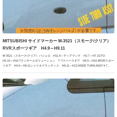
MITSUBISHI サイドマーカー M-3521（スモーク/クリア）
RVRスポーツギア H4.9～H9.11
M-3521（スモーク/クリア）パジェロ H11.9～ディアマンテ H2.7～H7.1GTO
H2.10～H10.7ランサーエボリューション ?･?スペースギア H6.5～H16.9RVRスポー
ツギア H4.9～H9.11シャリオグランディス H9.11～H13.9SIDE TURN ASSY￥7...