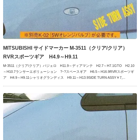
MITSUBISHI サイドマーカー M-3511（クリア/クリア）
RVRスポーツギア H4.9～H9.11
M-3511（クリア/クリア）パジェロ H11.9～ディアマンテ H2.7～H7.1GTO H2.10
～H10.7ランサーエボリューション ?･?スペースギア H6.5～H16.9RVRスポーツギ
ア H4.9～H9.11シャリオグランディス H9.11～H13.9SIDE TURN ASSY￥7,...