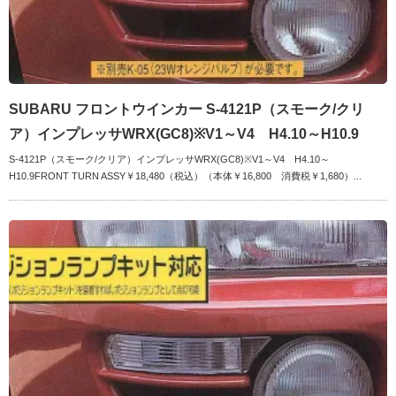
SUBARU フロントウインカー S-4121P（スモーク/クリ
ア）インプレッサWRX(GC8)※V1～V4 H4.10～H10.9
S-4121P（スモーク/クリア）インプレッサWRX(GC8)※V1～V4 H4.10～
H10.9FRONT TURN ASSY￥18,480（税込）（本体￥16,800 消費税￥1,680）...