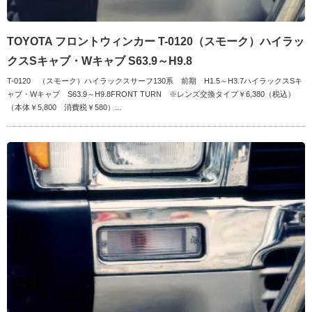
TOYOTA フロントウィンカー T-0120（スモーク）ハイラッ
クスSキャブ・Wキャブ S63.9～H9.8
T-0120 （スモーク）ハイラックスサーフ130系 前期 H1.5～H3.7ハイラックスSキ
ャブ・Wキャブ S63.9～H9.8FRONT TURN ※レンズ交換タイプ￥6,380（税込）
（本体￥5,800 消費税￥580）...