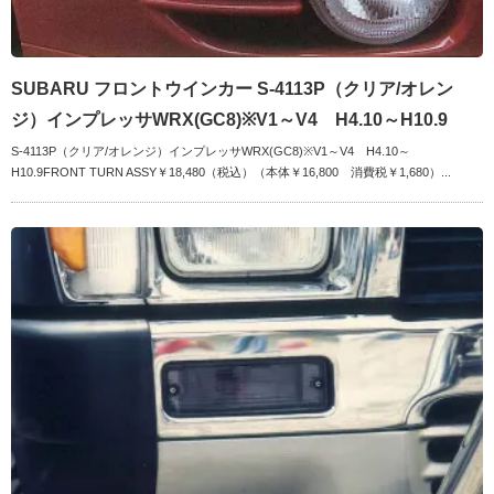
SUBARU フロントウインカー S-4113P（クリア/オレン
ジ）インプレッサWRX(GC8)※V1～V4 H4.10～H10.9
S-4113P（クリア/オレンジ）インプレッサWRX(GC8)※V1～V4 H4.10～
H10.9FRONT TURN ASSY￥18,480（税込）（本体￥16,800 消費税￥1,680）...