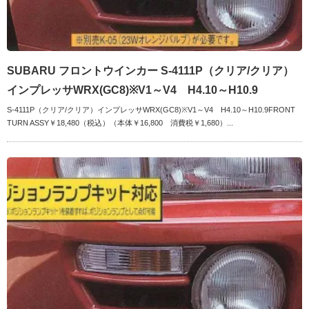
SUBARU フロントウインカー S-4111P（クリア/クリア）
インプレッサWRX(GC8)※V1～V4 H4.10～H10.9
S-4111P（クリア/クリア）インプレッサWRX(GC8)※V1～V4 H4.10～H10.9FRONT
TURN ASSY￥18,480（税込）（本体￥16,800 消費税￥1,680）...