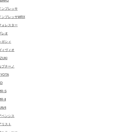
BARU
インプレッサ
インプレッサWRX
フォレスター
プレオ
レガシィ
ヴィヴィオ
ZUKI
カプチーノ
YOTA
ED
MR-S
MR-Ⅱ
RAV4
アベンシス
アリスト