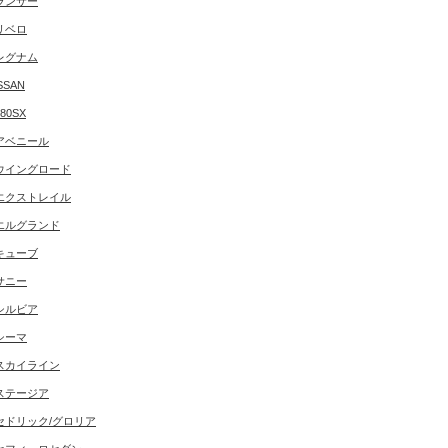
ランサー
リベロ
レグナム
SSAN
180SX
アベニール
ウイングロード
エクストレイル
エルグランド
キューブ
サニー
シルビア
シーマ
スカイライン
ステージア
セドリック/グロリア