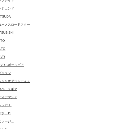
ラグレイト
レジェンド
TSUDA
ユーノスロードスター
TSUBISHI
FTO
GTO
RVR
RVRスポーツギア
ギャラン
シャリオグランディス
スペースギア
ディアマンテ
トッポBJ
パジェロ
ミラージュ