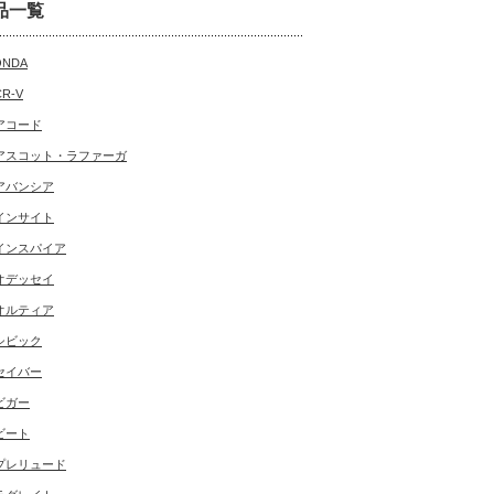
品一覧
ONDA
CR-V
アコード
アスコット・ラファーガ
アバンシア
インサイト
インスパイア
オデッセイ
オルティア
シビック
セイバー
ビガー
ビート
プレリュード