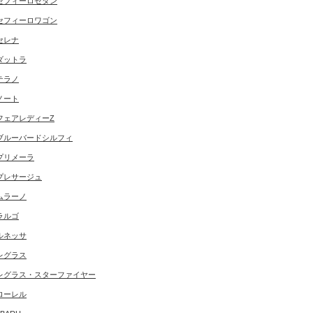
セフィーロセダン
セフィーロワゴン
セレナ
ダットラ
テラノ
ノート
フェアレディーZ
ブルーバードシルフィ
プリメーラ
プレサージュ
ムラーノ
ラルゴ
ルネッサ
レグラス
レグラス・スターファイヤー
ローレル