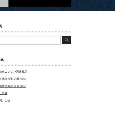
索
nu
動車エンジン関連部品
出成型金型 治具 製造
脂成型製品 企画 製造
社概要
問い合せ