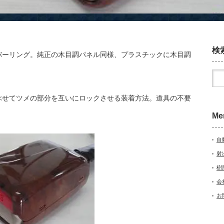
検
ーリング。純正の木目調パネル同様、プラスチックに木目調
せてツメの部分を互いにロックさせる装着方法。道具の不要
Me
自
射
樹
会
お