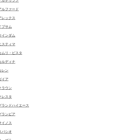
アルテッツァ
アルファード
アレックス
イプサム
ウインダム
エスティマ
カムリ・ビスタ
カルディナ
カレン
ガイア
クラウン
クレスタ
グランドハイエース
グランビア
サイノス
スパシオ